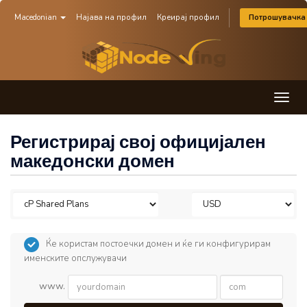
Macedonian
Најава на профил
Креирај профил
Потрошувачка
Togg
navig
Регистрирај свој официјален
македонски домен
Ќе користам постоечки домен и ќе ги конфигурирам
именските опслужувачи
www.