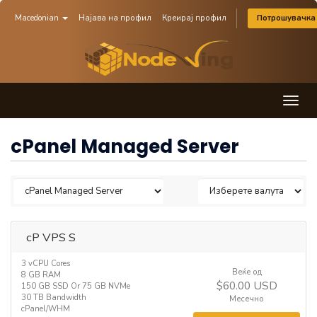
Macedonian
Најава на профил
Креирај профил
Потрошувачка
Togg
navig
cPanel Managed Server
cP VPS S
3 vCPU Cores
Веќе од
8 GB RAM
$60.00 USD
150 GB SSD Or 75 GB NVMe
30 TB Bandwidth
Месечно
cPanel/WHM