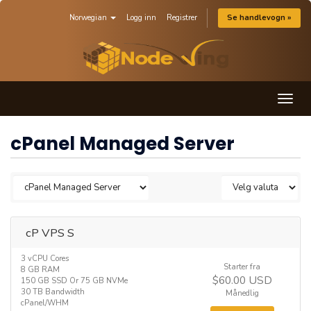
Norwegian
Logg inn
Registrer
Se handlevogn »
Togg
navig
cPanel Managed Server
cP VPS S
3 vCPU Cores
Starter fra
8 GB RAM
$60.00 USD
150 GB SSD Or 75 GB NVMe
30 TB Bandwidth
Månedlig
cPanel/WHM